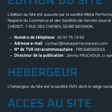
EDITION DU SITE
L’édition du Site est assurée par la société Métal Perform
Registre du Commerce et des Sociétés de Vannes sous le 
CHENOT, 7 RUE DES CHENES, 56380 BEIGNON,
Numéro de téléphone
: 02 97 75 73 93
Adresse e-mail
: contact@metalperformances.com
N° de TVA intracommunautaire
: FR03485022016
Directeur de la publication
: Jimmy FAUCHOUX, ci-aprè
HEBERGEUR
L’hébergeur du Site est la société OVH, dont le siège s
ACCES AU SITE